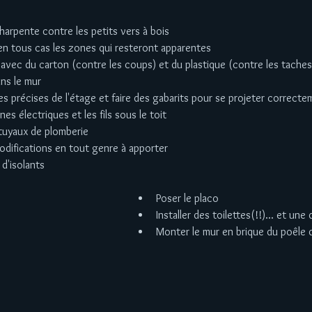
 charpente contre les petits vers à bois  
 en tous cas les zones qui resteront apparentes  
 avec du carton (contre les coups) et du plastique (contre les taches
ns le mur  
s précises de l'étage et faire des gabarits pour se projeter correcte
es électriques et les fils sous le toit  
 tuyaux de plomberie  
modifications en tout genre à apporter  
d'isolants  
Poser le placo  
Installer des toilettes(!!)... et une
Monter le mur en brique du poêle 