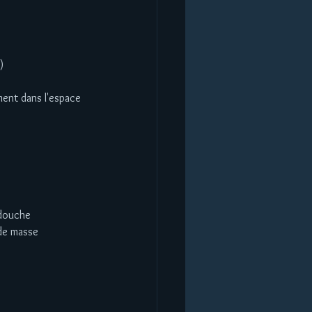
)  
ment dans l'espace  
 douche  
de masse  