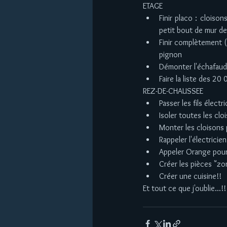
ETAGE  
Finir placo : cloison
petit bout de mur de 
Finir complètement (=
pignon  
Démonter l'échafaud
Faire la liste des 20 
REZ-DE-CHAUSSEE  
Passer les fils électr
Isoler toutes les clo
Monter les cloisons 
Rappeler l'électricien
Appeler Orange pour 
Créer les pièces "zon
Créer une cuisine!!  
Et tout ce que j'oublie...!!