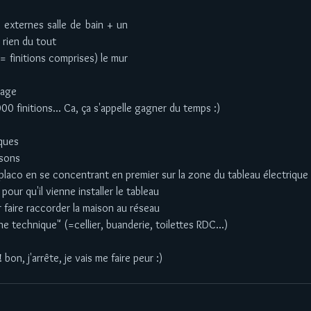
s externes salle de bain + un 
rien du tout  
 finitions comprises) le mur 
age  
000 finitions... Ca, ça s'appelle gagner du temps :)  
iques  
isons  
placo en se concentrant en premier sur la zone du tableau électrique 
 pour qu'il vienne installer le tableau  
faire raccorder la maison au réseau  
e technique" (=cellier, buanderie, toilettes RDC...)  
 
! bon, j'arrête, je vais me faire peur :)