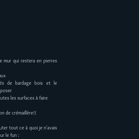
le mur qui restera en pierres 
aux  
tés de bardage bois et le 
 poser  
utes les surfaces à faire  
n de crémaillère!!  
ter tout ce à quoi je n'avais 
r le fun : 