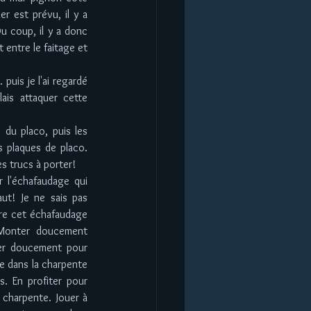
er est prévu, il y a 
u coup, il y a donc 
 entre le faitage et 
 puis je l'ai regardé 
ais attaquer cette 
 du placo, puis les 
s plaques de placo. 
s trucs à porter! 
 l'échafaudage qui 
t! Je ne sais pas 
ntre cet échafaudage 
 Monter doucement 
er doucement pour 
te dans la charpente 
s. En profiter pour 
 charpente. Jouer à 