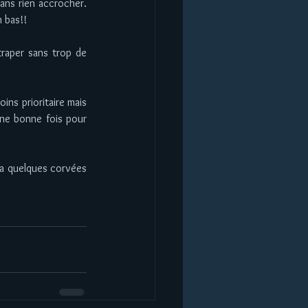
ans rien accrocher. 
 bas!! 
traper sans trop de 
oins prioritaire mais 
une bonne fois pour 
y a quelques corvées 