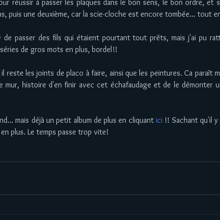
our réussir à passer les plaques dans le bon sens, le bon ordre, et s
ns, puis une deuxième, car la scie-cloche est encore tombée... tout en
 de passer des fils qui étaient pourtant tout prêts, mais j'ai pu rat
séries de gros mots en plus, bordel!! 
 il reste les joints de placo à faire, ainsi que les peintures. Ca paraît m
 ce mur, histoire d'en finir avec cet échafaudage et de le démonter 
d... mais déjà un petit album de plus en cliquant 
ici 
!! Sachant qu'il 
 en plus. Le temps passe trop vite! 