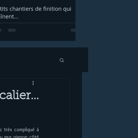
tits chantiers de finition qui
aînent...
lier...
 du mur pignon côté 