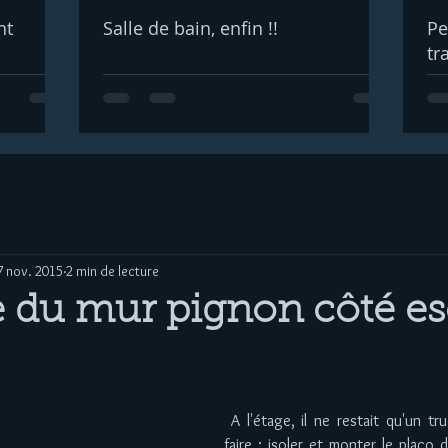
nt
Salle de bain, enfin !!
Pe
tr
7 nov. 2015
2 min de lecture
e du mur pignon côté esca
 A l'étage, il ne restait qu'un truc très compliqué à 
faire : isoler et monter le placo