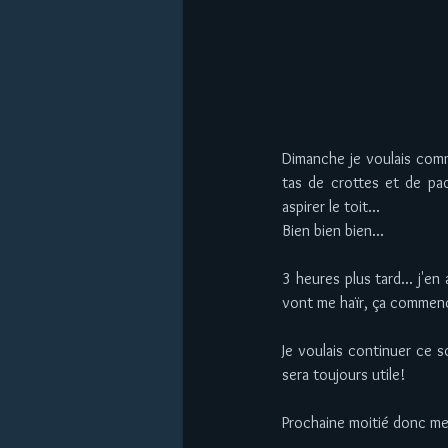
Dimanche je voulais commen
tas de crottes et de paq
aspirer le toit... 
Bien bien bien... 
3 heures plus tard... j'en
vont me haïr, ça commenc
Je voulais continuer ce so
sera toujours utile!  
Prochaine moitié donc merc