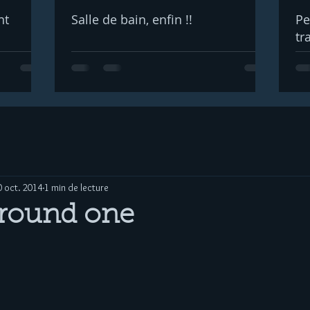
nt
Salle de bain, enfin !!
Pe
tr
0 oct. 2014
1 min de lecture
round one